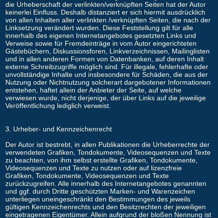
die Urheberschaft der verlinkten/verknüpften Seiten hat der Autor
keinerlei Einfluss. Deshalb distanziert er sich hiermit ausdrücklich
von allen Inhalten aller verlinkten /verknüpften Seiten, die nach der
Linksetzung verändert wurden. Diese Feststellung gilt für alle
innerhalb des eigenen Internetangebotes gesetzten Links und
Verweise sowie für Fremdeinträge in vom Autor eingerichteten
Gästebüchern, Diskussionsforen, Linkverzeichnissen, Mailinglisten
und in allen anderen Formen von Datenbanken, auf deren Inhalt
externe Schreibzugriffe möglich sind. Für illegale, fehlerhafte oder
unvollständige Inhalte und insbesondere für Schäden, die aus der
Nutzung oder Nichtnutzung solcherart dargebotener Informationen
entstehen, haftet allein der Anbieter der Seite, auf welche
verwiesen wurde, nicht derjenige, der über Links auf die jeweilige
Veröffentlichung lediglich verweist.
3. Urheber- und Kennzeichenrecht
Der Autor ist bestrebt, in allen Publikationen die Urheberrechte der
verwendeten Grafiken, Tondokumente, Videosequenzen und Texte
zu beachten, von ihm selbst erstellte Grafiken, Tondokumente,
Videosequenzen und Texte zu nutzen oder auf lizenzfreie
Grafiken, Tondokumente, Videosequenzen und Texte
zurückzugreifen. Alle innerhalb des Internetangebotes genannten
und ggf. durch Dritte geschützten Marken- und Warenzeichen
unterliegen uneingeschränkt den Bestimmungen des jeweils
gültigen Kennzeichenrechts und den Besitzrechten der jeweiligen
eingetragenen Eigentümer. Allein aufgrund der bloßen Nennung ist